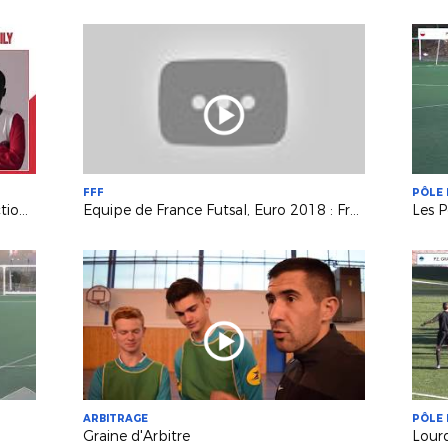
FFF
PÔLE 
Composition du Pôle Espoirs - Sélection U15 "Avenir"
Equipe de France Futsal, Euro 2018 : France - Espagne (4-4)
Les P
ARBITRAGE
PÔLE 
Graine d'Arbitre
Lour