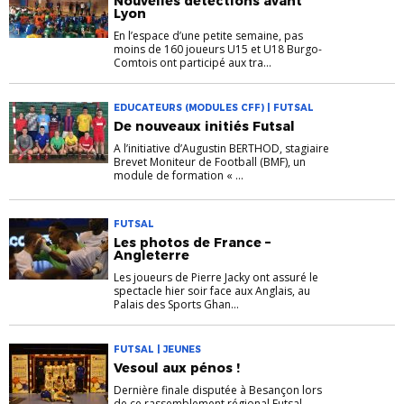
Nouvelles détections avant
Lyon
En l’espace d’une petite semaine, pas
moins de 160 joueurs U15 et U18 Burgo-
Comtois ont participé aux tra...
EDUCATEURS (MODULES CFF) | FUTSAL
De nouveaux initiés Futsal
A l’initiative d’Augustin BERTHOD, stagiaire
Brevet Moniteur de Football (BMF), un
module de formation « ...
FUTSAL
Les photos de France –
Angleterre
Les joueurs de Pierre Jacky ont assuré le
spectacle hier soir face aux Anglais, au
Palais des Sports Ghan...
FUTSAL | JEUNES
Vesoul aux pénos !
Dernière finale disputée à Besançon lors
de ce rassemblement régional Futsal,