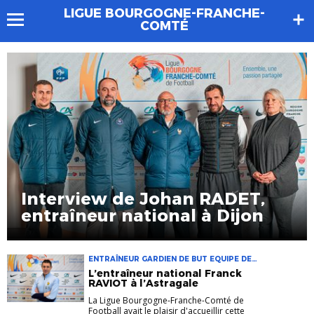
LIGUE BOURGOGNE-FRANCHE-
COMTÉ
Interview de Johan RADET,
entraîneur national à Dijon
ENTRAÎNEUR GARDIEN DE BUT EQUIPE DE
FRANCE INTERVIEW PPF
L’entraîneur national Franck
RAVIOT à l’Astragale
La Ligue Bourgogne-Franche-Comté de
Football avait le plaisir d'accueillir cette