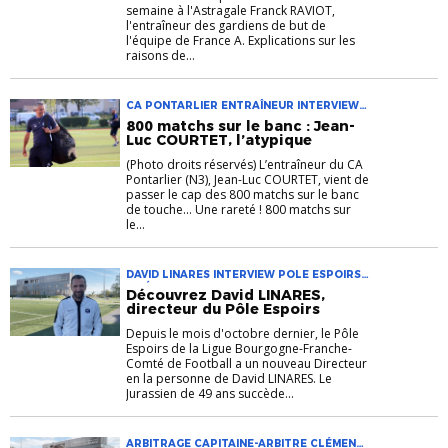
semaine à l'Astragale Franck RAVIOT,
l'entraîneur des gardiens de but de
l'équipe de France A. Explications sur les
raisons de...
CA PONTARLIER ENTRAÎNEUR INTERVIEW
JEAN-LUC COURTET
800 matchs sur le banc : Jean-
Luc COURTET, l’atypique
(Photo droits réservés) L’entraîneur du CA
Pontarlier (N3), Jean-Luc COURTET, vient de
passer le cap des 800 matchs sur le banc
de touche... Une rareté ! 800 matchs sur
le...
DAVID LINARES INTERVIEW POLE ESPOIRS
VIDÉO
Découvrez David LINARES,
directeur du Pôle Espoirs
Depuis le mois d'octobre dernier, le Pôle
Espoirs de la Ligue Bourgogne-Franche-
Comté de Football a un nouveau Directeur
en la personne de David LINARES. Le
Jurassien de 49 ans succède...
ARBITRAGE CAPITAINE-ARBITRE CLÉMENT