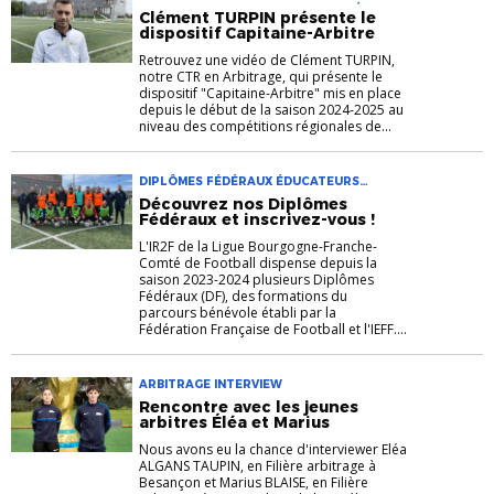
TURPIN DISPOSITIF INTERVIEW VIDÉO
Clément TURPIN présente le
dispositif Capitaine-Arbitre
Retrouvez une vidéo de Clément TURPIN,
notre CTR en Arbitrage, qui présente le
dispositif "Capitaine-Arbitre" mis en place
depuis le début de la saison 2024-2025 au
niveau des compétitions régionales de...
DIPLÔMES FÉDÉRAUX ÉDUCATEURS
FORMATION INTERVIEW IR2F PARCOURS
Découvrez nos Diplômes
BÉNÉVOLES VIDÉO
Fédéraux et inscrivez-vous !
L'IR2F de la Ligue Bourgogne-Franche-
Comté de Football dispense depuis la
saison 2023-2024 plusieurs Diplômes
Fédéraux (DF), des formations du
parcours bénévole établi par la
Fédération Française de Football et l'IEFF....
ARBITRAGE INTERVIEW
Rencontre avec les jeunes
arbitres Éléa et Marius
Nous avons eu la chance d'interviewer Eléa
ALGANS TAUPIN, en Filière arbitrage à
Besançon et Marius BLAISE, en Filière