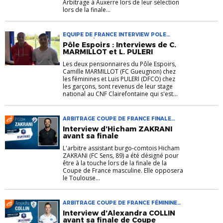
Arbitrage à Auxerre lors de leur sélection
lors de la finale...
EQUIPE DE FRANCE INTERVIEW POLE
ESPOIRS SÉLECTION
Pôle Espoirs : Interviews de C.
MARMILLOT et L. PULERI
Les deux pensionnaires du Pôle Espoirs,
Camille MARMILLOT (FC Gueugnon) chez
les féminines et Luis PULERI (DFCO) chez
les garçons, sont revenus de leur stage
national au CNF Clairefontaine qui s'est...
ARBITRAGE COUPE DE FRANCE FINALE
INTERVIEW
Interview d’Hicham ZAKRANI
avant sa finale
L'arbitre assistant burgo-comtois Hicham
ZAKRANI (FC Sens, 89) a été désigné pour
être à la touche lors de la finale de la
Coupe de France masculine. Elle opposera
le Toulouse...
ARBITRAGE COUPE DE FRANCE FÉMININE
FINALE INTERVIEW
Interview d’Alexandra COLLIN
avant sa finale de Coupe